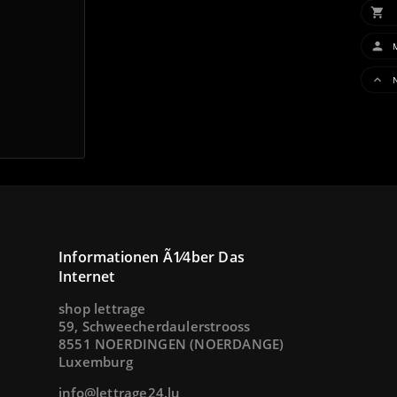

IN 


Informationen Ã1⁄4ber Das
Internet
shop lettrage
59, Schweecherdaulerstrooss
8551 NOERDINGEN (NOERDANGE)
Luxemburg
info@lettrage24.lu