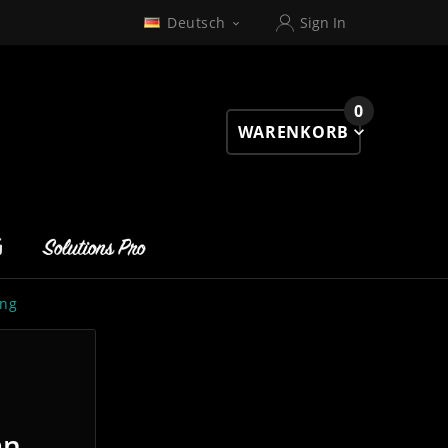
Deutsch
Sign In

0
WARENKORB
ng
an