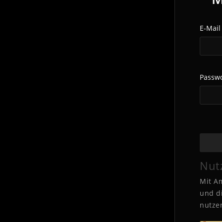
E-Mail
Passwo
Nut
Mit A
und d
nutze