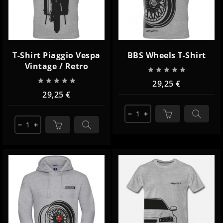
T-Shirt Piaggio Vespa
BBS Wheels T-Shirt
Vintage / Retro










29,25 €
29,25 €
remove
add
remove
add