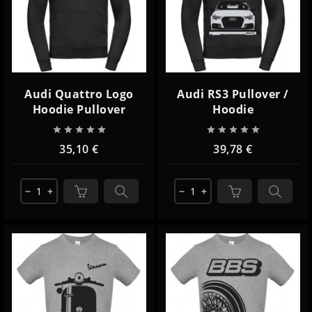
Audi Quattro Logo
Audi RS3 Pullover /
Hoodie Pullover
Hoodie










35,10 €
39,78 €
remove
add
remove
add