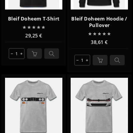
Bleif Doheem T-Shirt
Bleif Doheem Hoodie /
Pullover










29,25 €
38,61 €
remove
add
remove
add