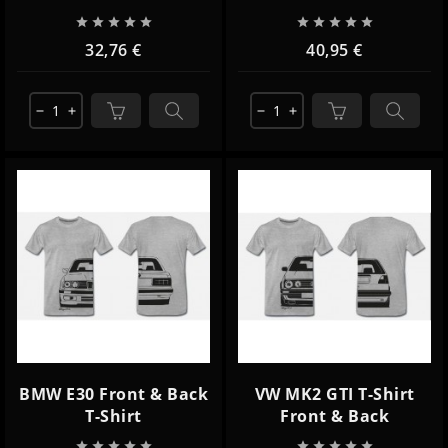










32,76 €
40,95 €
remove
add
remove
add
BMW E30 Front & Back
VW MK2 GTI T-Shirt
T-Shirt
Front & Back









