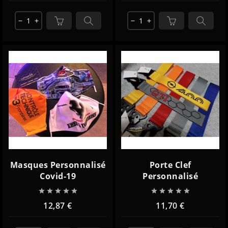
remove
add
remove
add
Masques Personnalisé
Porte Clef
Covid-19
Personnalisé










12,87 €
11,70 €