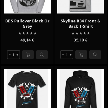
BBS Pullover Black Or
Skyline R34 Front &
Grey
Back T-Shirt










49,14 €
35,10 €
remove
add
remove
add