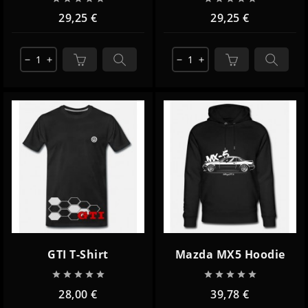
29,25 €
29,25 €
remove
add
remove
add
GTI T-Shirt
Mazda MX5 Hoodie










28,00 €
39,78 €