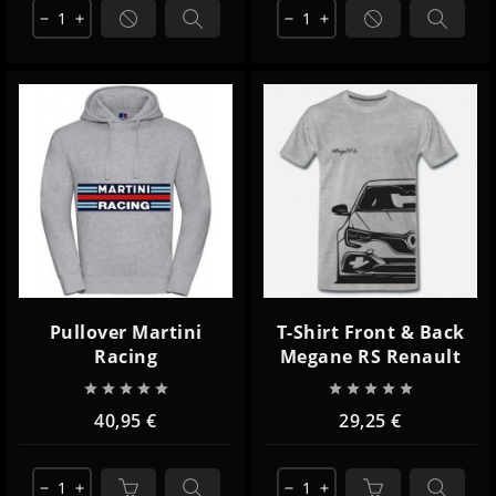
remove
add
remove
add
Pullover Martini
T-Shirt Front & Back
Racing
Megane RS Renault










40,95 €
29,25 €
remove
add
remove
add