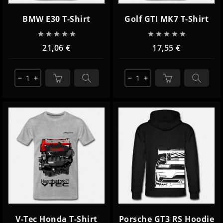
BMW E30 T-Shirt
Golf GTI MK7 T-Shirt










21,06 €
17,55 €
remove
add
remove
add
V-Tec Honda T-Shirt
Porsche GT3 RS Hoodie