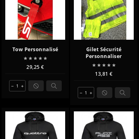
Tow Personnalisé
Gilet Sécurité
Personnaliser










29,25 €
13,81 €
remove
add
remove
add