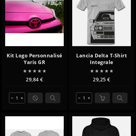
Kit Logo Personnalisé
Lancia Delta T-Shirt
Yaris GR
Integrale










29,84 €
29,25 €
remove
add
remove
add