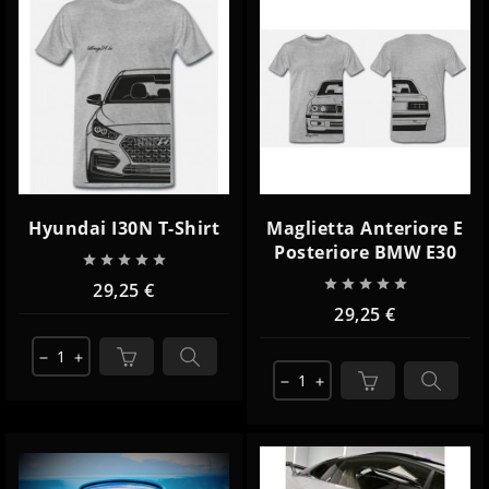
Hyundai I30N T-Shirt
Maglietta Anteriore E
Posteriore BMW E30










29,25 €
29,25 €
remove
add
remove
add