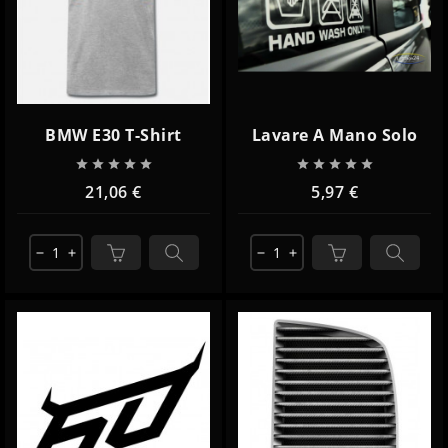
BMW E30 T-Shirt
Lavare A Mano Solo










21,06 €
5,97 €
remove
add
remove
add