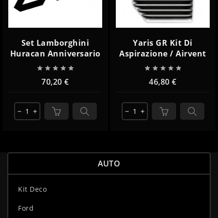
Set Lamborghini
Yaris GR Kit Di
Huracan Anniversario
Aspirazione / Airvent










70,20 €
46,80 €
remove
add
remove
add
AUTO
Kit Deco
Ford