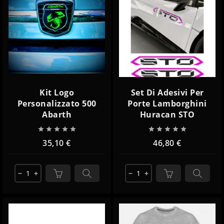
Kit Logo
Set Di Adesivi Per
Personalizzato 500
Porte Lamborghini
Abarth
Huracan STO










35,10 €
46,80 €
remove
add
remove
add