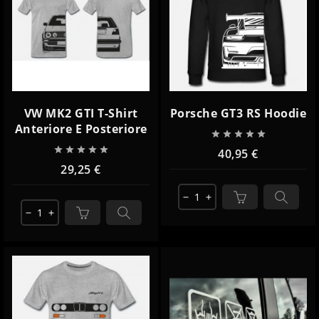
VW MK2 GTI T-Shirt
Porsche GT3 RS Hoodie
Anteriore E Posteriore










40,95 €
29,25 €
remove
add
remove
add