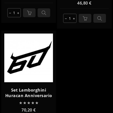
46,80 €
remove
add
remove
add
Set Lamborghini
Huracan Anniversario





70,20 €