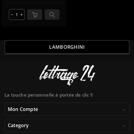
remove
add
LAMBORGHINI
La touche personnelle à portée de clic !!
Mon Compte

Category
