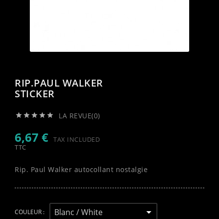
RIP.PAUL WALKER
STICKER
LA REVUE(0)





6,67 €
TAX INCLUDED
TTC
Rip. Paul Walker autocollant nostalgie
COULEUR :