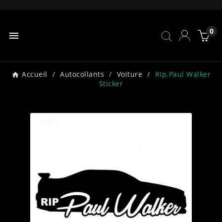
0

Accueil
Autocollants
Voiture
RIp.Paul Walker
Sticker