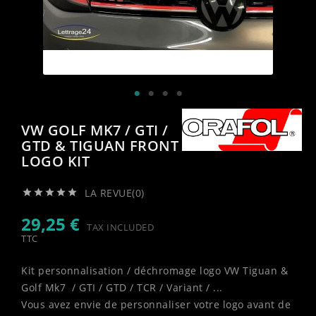
VW GOLF MK7 / GTI /
GTD & TIGUAN FRONT
LOGO KIT
LA REVUE(0)





29,25 €
TAX INCLUDED
TTC
Kit personnalisation / déchromage logo VW Tiguan &
Golf Mk7 / GTI / GTD / TCR / Variant / ...
Vous avez envie de personnaliser votre logo avant de