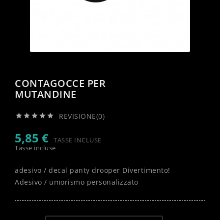
CONTAGOCCE PER
MUTANDINE
REVISIONE(0)





5,85 €
TASSE INCLUSE
Tasse incluse
adesivo / decal panty drooper Divertimento!
Adesivo / umorismo personalizzato