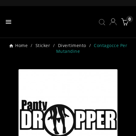
0

Home
Sticker
Divertimento
Contagocce Per
Mutandine