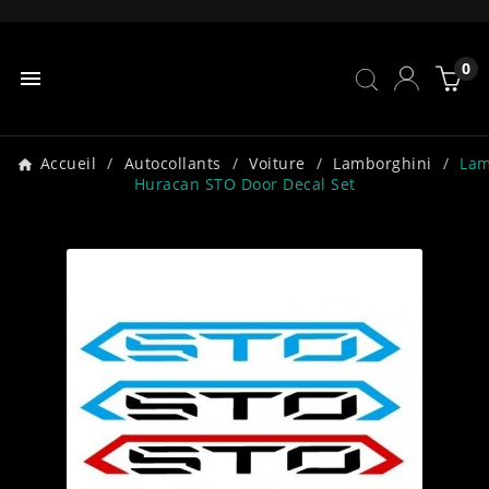
0

Accueil
Autocollants
Voiture
Lamborghini
Lam
Huracan STO Door Decal Set