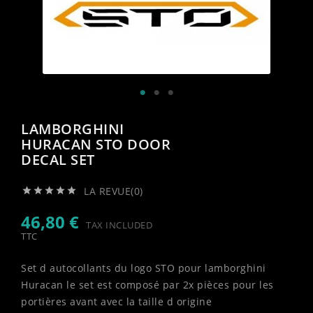
LAMBORGHINI
HURACAN STO DOOR
DECAL SET
LA REVUE(0)





46,80 €
TAX INCLUDED
TTC
Set d autocollants du logo STO pour lamborghini
Huracan le set est composé par 2x pièces pour les
portières avant avec la taille d origine