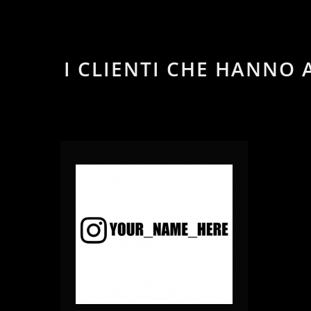
I CLIENTI CHE HANN
remove
add
remove