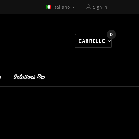
Italiano
Sign In

0
CARRELLO