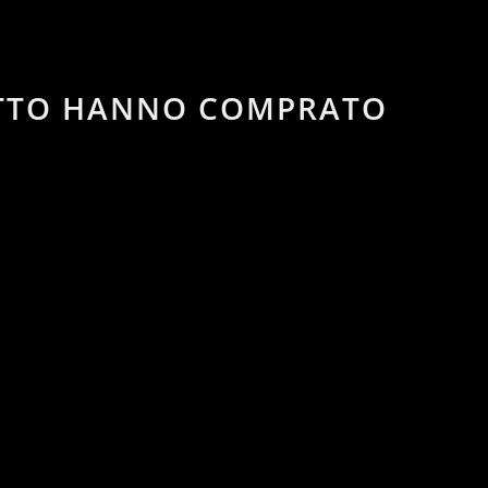
OTTO HANNO COMPRATO
remove
add
remove