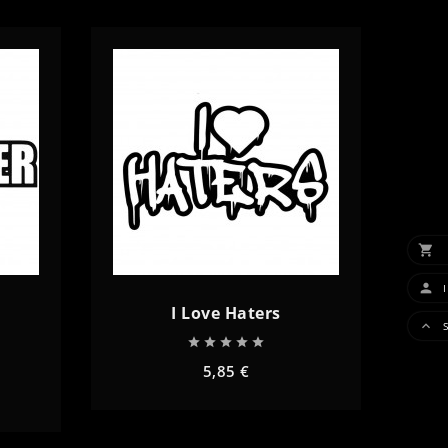

AGG

I Love Haters






5,85 €