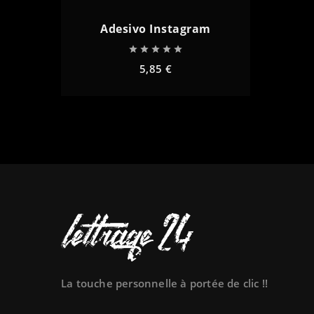
Adesivo Instagram





5,85 €
remove
add
La touche personnelle à portée de clic !!