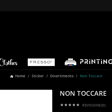
Home
Sticker
Divertimento
Non Toccare
NON TOCCARE
REVISIONE(0)




