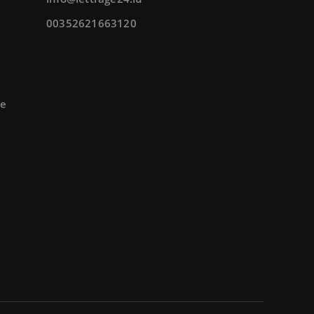
00352621663120
te