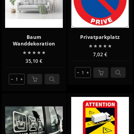
Baum
Privatparkplatz
Wanddekoration










7,02 €
35,10 €
remove
add
remove
add