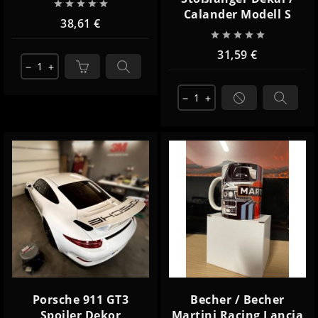





Calander Modell S
38,61 €





31,59 €
remove
add
remove
add
Porsche 911 GT3
Becher / Becher
Spoiler Dekor
Martini Racing Lancia