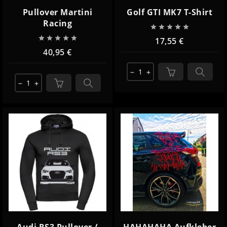
Pullover Martini
Golf GTI MK7 T-Shirt
Racing










17,55 €
40,95 €
remove
add
remove
add
Audi RS3 Pullover /
HAHAHAHA Aufkleber