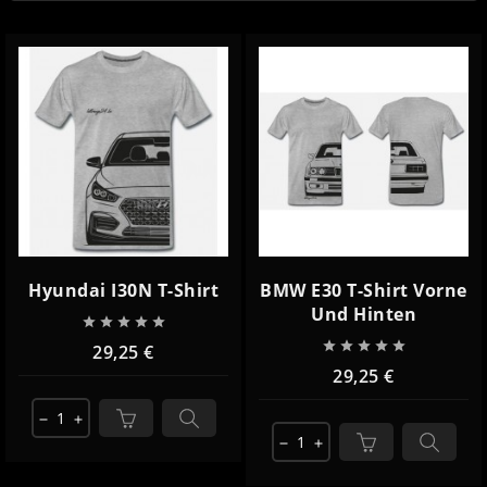
Hyundai I30N T-Shirt
BMW E30 T-Shirt Vorne
Und Hinten










29,25 €
29,25 €
remove
add
remove
add