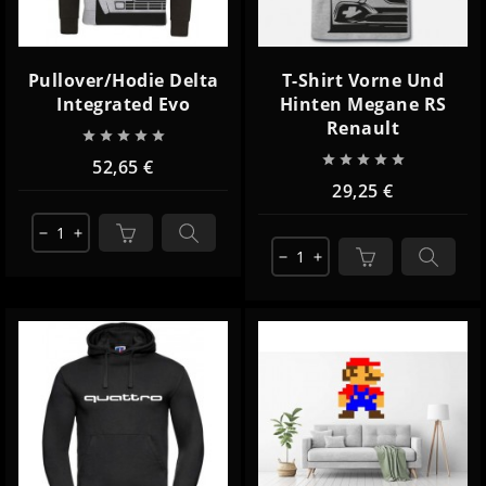
Pullover/Hodie Delta
T-Shirt Vorne Und
Integrated Evo
Hinten Megane RS
Renault










52,65 €
29,25 €
remove
add
remove
add