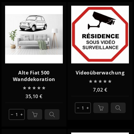
Alte Fiat 500
Videoüberwachung
Wanddekoration










7,02 €
35,10 €
remove
add
remove
add