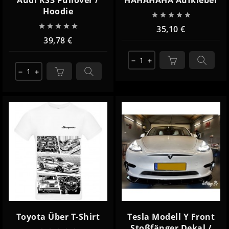
Hoodie










35,10 €
39,78 €
remove
add
remove
add
Toyota Über T-Shirt
Tesla Modell Y Front
Stoßfänger Dekal /