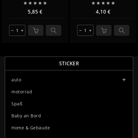










5,85 €
4,10 €
remove
add
remove
add
STICKER
auto

motorrad
Spaß
Baby an Bord
Home & Gebäude