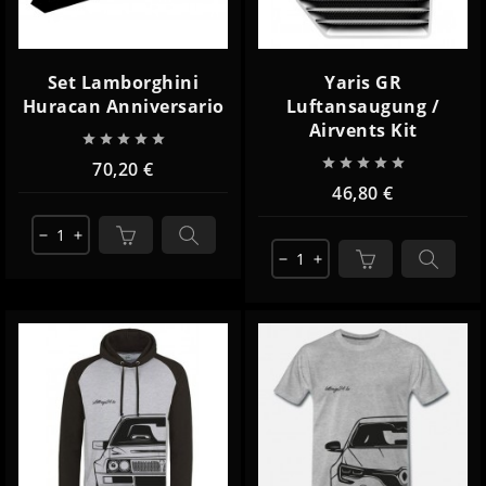
Set Lamborghini
Yaris GR
Huracan Anniversario
Luftansaugung /
Airvents Kit










70,20 €
46,80 €
remove
add
remove
add