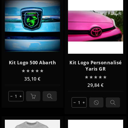
Kit Logo 500 Abarth
Kit Logo Personnalisé
Yaris GR










35,10 €
29,84 €
remove
add
remove
add