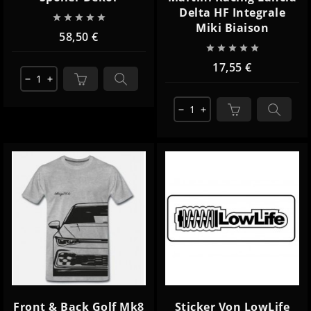
Delta HF Integrale





Miki Biaison
58,50 €





17,55 €
remove
add
remove
add
Front & Back Golf Mk8
Sticker Von LowLife