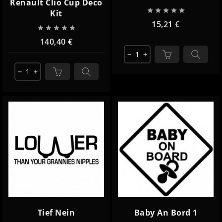
Renault Clio Cup Deco





Kit
15,21 €





140,40 €
remove
add
remove
add
Tief Nein
Baby An Bord 1