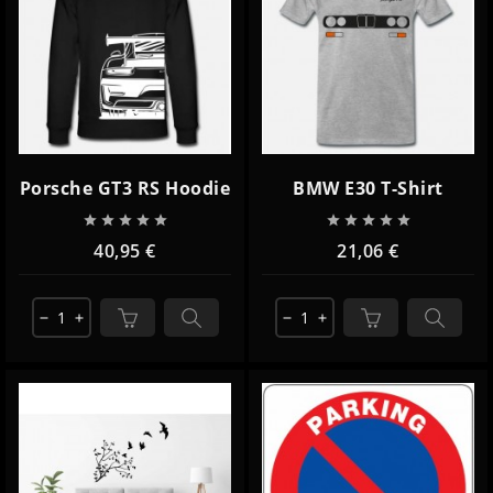
Porsche GT3 RS Hoodie
BMW E30 T-Shirt










40,95 €
21,06 €
remove
add
remove
add