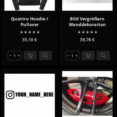
Quattro Hoodie /
Bild Vergrößern
Pullover
Wanddekoration










35,10 €
39,78 €
remove
add
remove
add