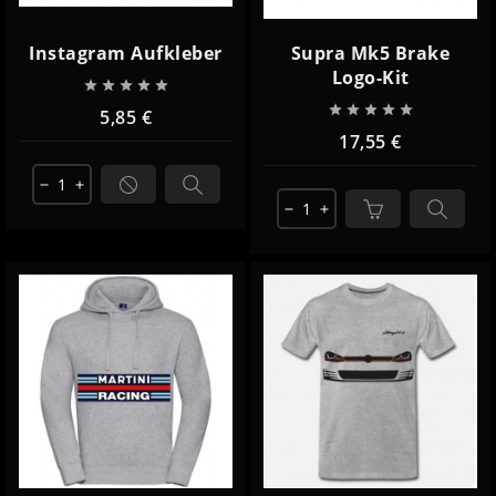
Instagram Aufkleber
Supra Mk5 Brake
Logo-Kit










5,85 €
17,55 €
remove
add
remove
add