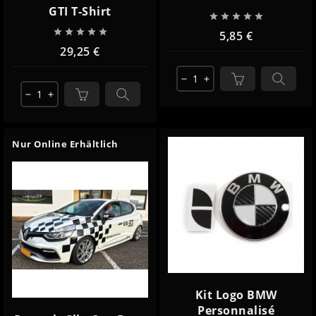
GTI T-Shirt










5,85 €
29,25 €
remove
add
remove
add
Nur Online Erhältlich
Kit Logo BMW
Personnalisé