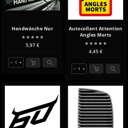
Handwäsche Nur
Autocollant Attention
Angles Morts










5,97 €
4,45 €
remove
add
remove
add