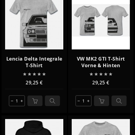
Lencia Delta Integrale
VW MK2 GTI T-Shirt
T-Shirt
Vorne & Hinten










29,25 €
29,25 €
remove
add
remove
add