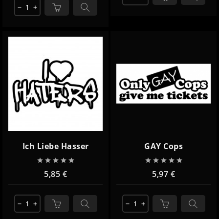
remove
add
Ich Liebe Hasser
GAY Cops










5,85 €
5,97 €
remove
add
remove
add