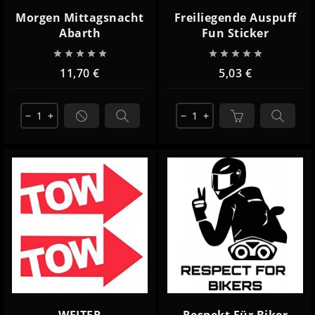
Morgen Mittagsnacht
Freiliegende Auspuff
Abarth
Fun Sticker










11,70 €
5,03 €
remove
add
remove
add