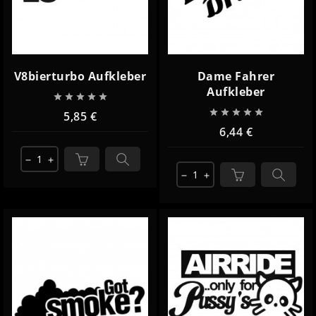
V8bierturbo Aufkleber
Dame Fahrer
Aufkleber










5,85 €
6,44 €
remove
add
remove
add