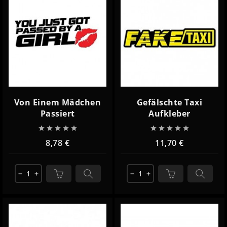
Von Einem Mädchen
Gefälschte Taxi
Passiert
Aufkleber










8,78 €
11,70 €
remove
add
remove
add