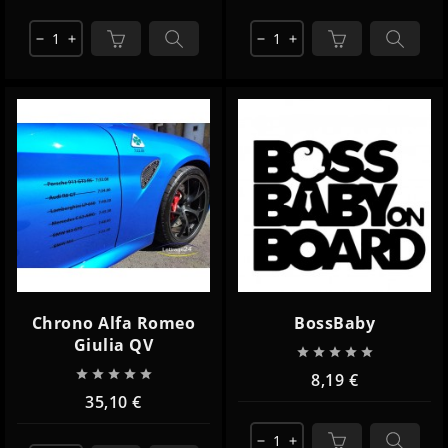
remove
add
remove
add
Chrono Alfa Romeo
BossBaby
Giulia QV










8,19 €
35,10 €
remove
add