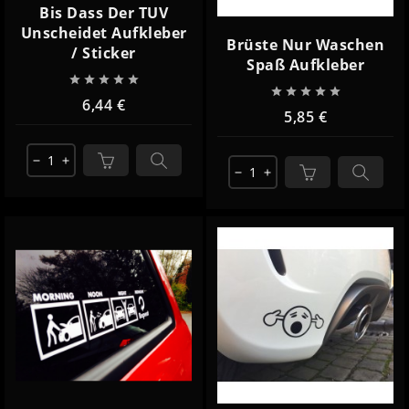
Bis Dass Der TUV
Unscheidet Aufkleber
Brüste Nur Waschen
/ Sticker
Spaß Aufkleber










6,44 €
5,85 €
remove
add
remove
add