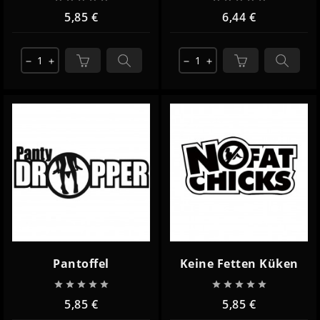
5,85 €
6,44 €
remove
add
remove
add
Pantoffel
Keine Fetten Küken










5,85 €
5,85 €