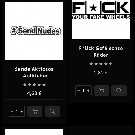
F*uck Gefälschte
Räder





Sende Aktfotos
5,85 €
_Aufkleber





remove
add
4,68 €
remove
add