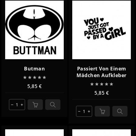
Butman
Passiert Von Einem
Mädchen Aufkleber










5,85 €
5,85 €
remove
add
remove
add