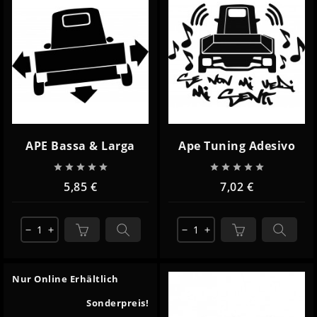
APE Bassa & Larga
Ape Tuning Adesivo










5,85 €
7,02 €
remove
add
remove
add
Nur Online Erhältlich
Sonderpreis!