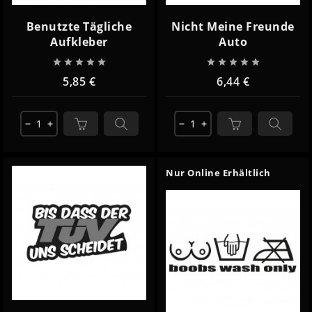
Benutzte Tägliche
Nicht Meine Freunde
Aufkleber
Auto










5,85 €
6,44 €
remove
add
remove
add
Nur Online Erhältlich