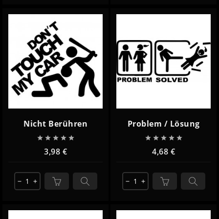
Nicht Berühren
Problem / Lösung










3,98 €
4,68 €
remove
add
remove
add