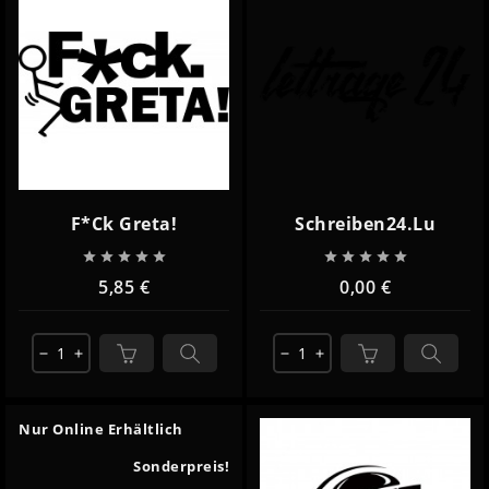
F*ck Greta!
Schreiben24.lu










5,85 €
0,00 €
remove
add
remove
add
Nur Online Erhältlich
Sonderpreis!