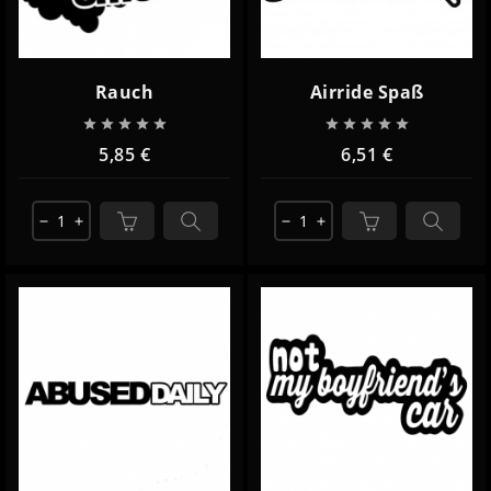
Rauch
Airride Spaß










5,85 €
6,51 €
remove
add
remove
add