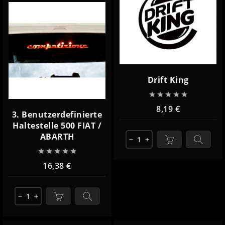
Drift King





8,19 €
3. Benutzerdefinierte
Haltestelle 500 FIAT /
ABARTH
remove
add





16,38 €
remove
add