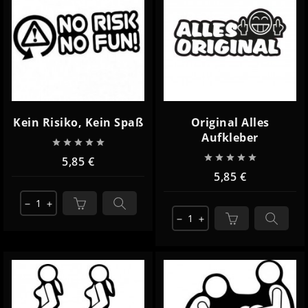
Kein Risiko, Kein Spaß
Original Alles
Aufkleber










5,85 €
5,85 €
remove
add
remove
add