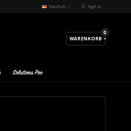
Deutsch
Sign In

0
WARENKORB