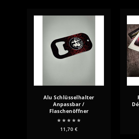
remove
add
remove
Alu Schlüsselhalter
Anpassbar /
Dé
Flaschenöffner





11,70 €