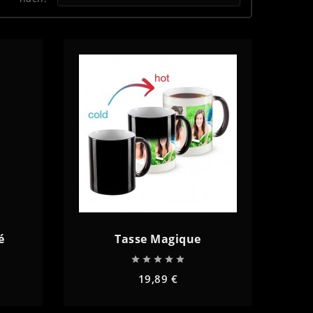
é
Tasse Magique





19,89 €