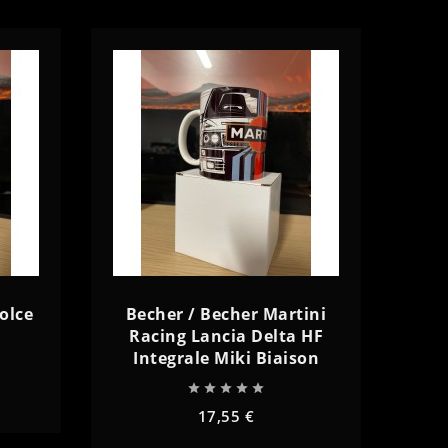
remove
add
olce
Becher / Becher Martini
Racing Lancia Delta HF
Integrale Miki Biaison





17,55 €