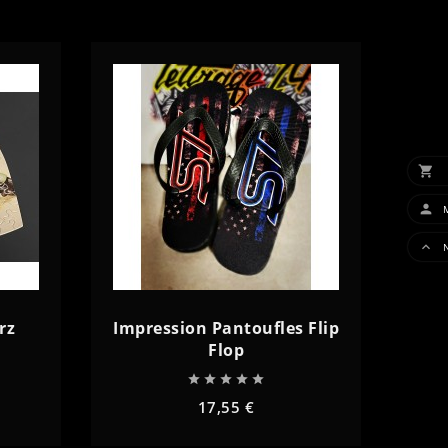
remove
add

IN 


rz
Impression Pantoufles Flip
Flop





17,55 €