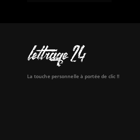
remove
remove
add
La touche personnelle à portée de clic !!