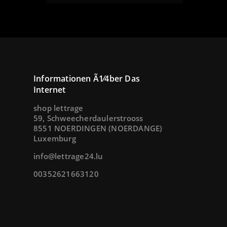
remove
add
Informationen Ã1⁄4ber Das
Internet
shop lettrage
59, Schweecherdaulerstrooss
8551 NOERDINGEN (NOERDANGE)
Luxemburg
info@lettrage24.lu
00352621663120