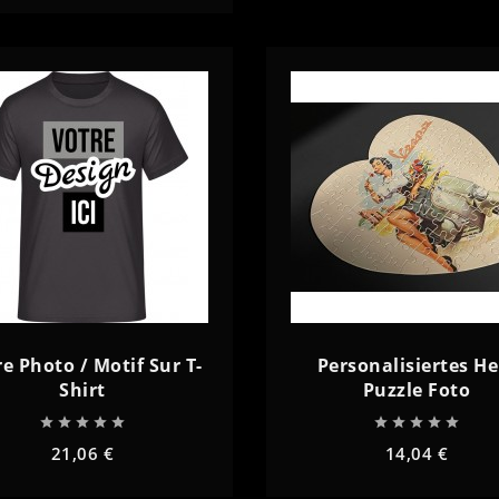
remove
add
add
e Photo / Motif Sur T-
Personalisiertes He
Shirt
Puzzle Foto










21,06 €
14,04 €