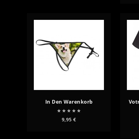
remove
add
remove
In Den Warenkorb
Votr





9,95 €