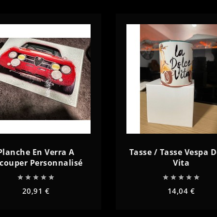
add
remove
add
Planche En Verra A
Tasse / Tasse Vespa D
couper Personnalisé
Vita










20,91 €
14,04 €